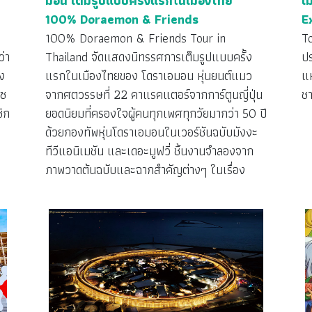
มอน เต็มรูปแบบครั้งแรกในเมืองไทย
เม
100% Doraemon & Friends
E
100% Doraemon & Friends Tour in
T
ว่า
Thailand จัดแสดงนิทรรศการเต็มรูปแบบครั้ง
ป
ง
แรกในเมืองไทยของ โดราเอมอน หุ่นยนต์แมว
แห
ไซ
จากศตวรรษที่ 22 คาแรคแตอร์จากการ์ตูนญี่ปุ่น
ชา
ิก
ยอดนิยมที่ครองใจผู้คนทุกเพศทุกวัยมากว่า 50 ปี
ด้วยกองทัพหุ่นโดราเอมอนในเวอร์ชันฉบับมังงะ
ทีวีแอนิเมชัน และเดอะมูฟวี่ ชิ้นงานจำลองจาก
ภาพวาดต้นฉบับและฉากสำคัญต่างๆ ในเรื่อง