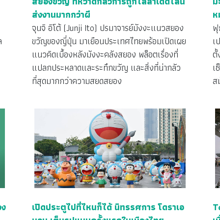
สยองขวัญ ที่หวาดกลัวการถูกไล่ล่าเดดไลน์
ม
ส่งงานมากกว่าผี
ห
จุนจิ อิโต้ (Junji Ito) ปรมาจารย์มังงะแนวสยอง
ฟุ
ล
ขวัญของญี่ปุ่น มาเยือนประเทศไทยพร้อมเปิดเผย
เป
แนวคิดเบื้องหลังมังงะคลังสยอง พล็อตเรื่องที่
ตั
แปลกประหลาดและระทึกขวัญ และสิ่งที่น่ากลัว
เซ
ที่สุดมากกว่าความสยดสยอง
สม
อง
เปิดประตูไปที่ไหนก็ได้ นิทรรศการ โดราเอ
T