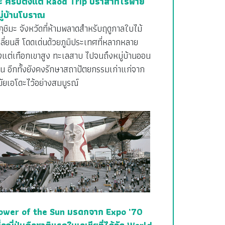
ะ ครบตั้งแต่ Raod Trip ปราสาทไร้พ่าย
มู่บ้านโบราณ
กุชิมะ จังหวัดที่ห้ามพลาดสำหรับฤดูกาลใบไม้
ลี่ยนสี โดดเด่นด้วยภูมิประเทศที่หลากหลาย
้งแต่เทือกเขาสูง ทะเลสาบ ไปจนถึงหมู่บ้านออน
็น อีกทั้งยังคงรักษาสถาปัตยกรรมเก่าแก่จาก
ัยเอโดะไว้อย่างสมบูรณ์
ower of the Sun มรดกจาก Expo ’70