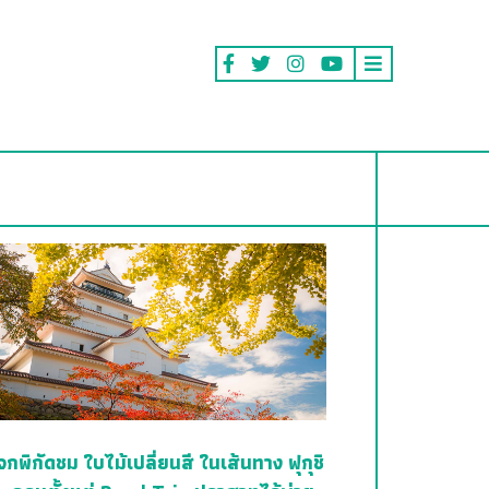
จกพิกัดชม ใบไม้เปลี่ยนสี ในเส้นทาง ฟุกุชิ