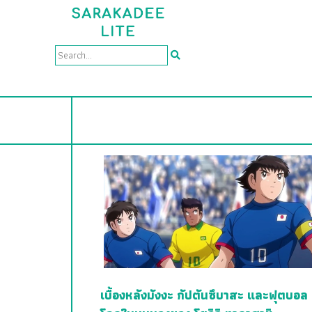
เบื้องหลังมังงะ กัปตันซึบาสะ และฟุตบอล