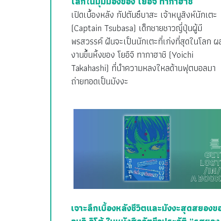
โลกในมุมมองของ โยอิจิ ทากาฮาชิ
เปิดเบื้องหลัง กัปตันซึบาสะ เจ้าหนูสิงห์นักเตะ
(Captain Tsubasa) เด็กชายชาวญี่ปุ่นผู้มี
พรสวรรค์ ฝันจะเป็นนักเตะที่เก่งที่สุดในโลก ผ
งานขึ้นหิ้งของ โยอิจิ ทากาฮาชิ (Yoichi
Takahashi) ที่นำความหลงใหลด้านฟุตบอลมา
ถ่ายทอดเป็นมังงะ
เจาะลึกเบื้องหลังชีวิตและมังงะสุดสยองข