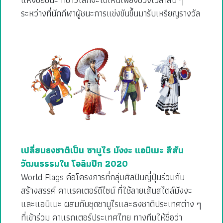
ระหว่างที่นักกีฬาผู้ชนะการแข่งขันขึ้นมารับเหรียญรางวัล
เปลี่ยนธงชาติเป็น ซามูไร มังงะ แอนิเมะ สีสัน
วัฒนธรรมใน โอลิมปิก 2020
World Flags คือโครงการที่กลุ่มศิลปินญี่ปุ่นร่วมกัน
สร้างสรรค์ คาแรคเตอร์ดีไซน์ ที่ใช้ลายเส้นสไตล์มังงะ
และแอนิเมะ ผสมกับชุดซามูไรและธงชาติประเทศต่าง ๆ
ที่เข้าร่วม คาแรกเตอร์ประเทศไทย ทางทีมให้ชื่อว่า