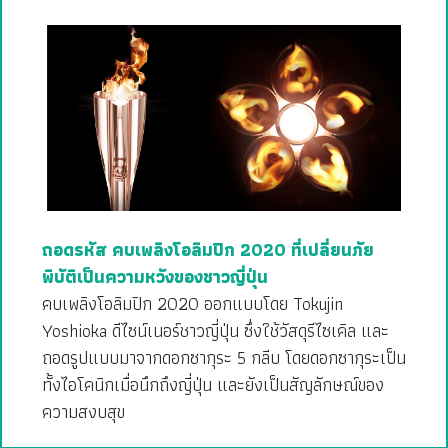
ถอดรหัส คบเพลิงโอลิมปิก 2020 ที่เปลี่ยนภัย
พิบัติเป็นความหวังของชาวญี่ปุ่น
คบเพลิงโอลิมปิก 2020 ออกแบบโดย Tokujin
Yoshioka ดีไซน์เนอร์ชาวญี่ปุ่น ซึ่งใช้วัสดุรีไซเคิล และ
ถอดรูปแบบมาจากดอกซากุระ 5 กลีบ โดยดอกซากุระเป็น
ทั้งไอโคนิกเมื่อนึกถึงญี่ปุ่น และยังเป็นสัญลักษณ์ของ
ความสงบสุข