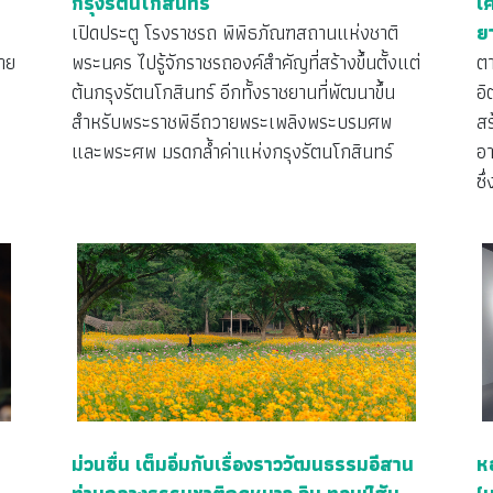
กรุงรัตนโกสินทร์
เ
เปิดประตู โรงราชรถ พิพิธภัณฑสถานแห่งชาติ
ย
าย
พระนคร ไปรู้จักราชรถองค์สำคัญที่สร้างขึ้นตั้งแต่
ต
ต้นกรุงรัตนโกสินทร์ อีกทั้งราชยานที่พัฒนาขึ้น
อิ
สำหรับพระราชพิธีถวายพระเพลิงพระบรมศพ
สร
และพระศพ มรดกล้ำค่าแห่งกรุงรัตนโกสินทร์
อา
ซึ
ม่วนซื่น เต็มอิ่มกับเรื่องราววัฒนธรรมอีสาน
ห