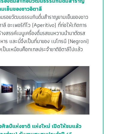
ครื่องดื่มสะท้อนวัฒนธรรมกินดื่มสำราญ
ามเย็นของชาวอิตาลี
ามรอยวัฒนธรรมกินดื่มสำราญยามเย็นของชาว
ตาลี อะเพอริทีโว (Aperitivo) ที่ก่อให้เกิดการ
้างสรรค์เมนูเครื่องดื่มรสขมหวานนำมาตัดรส
หาร และนี่จึงเป็นที่มาของ เนโกรนี (Negroni)
่งเป็นเหมือนค็อกเทลประจำชาติอิตาลีไปแล้ว
อศิลป์แห่งชาติ แห่งใหม่ เปิดให้ชมแล้ว