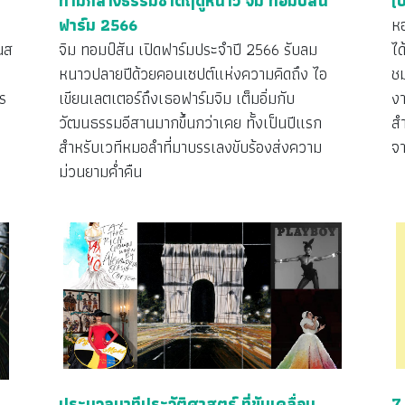
ท่ามกลางธรรมชาติฤดูหนาว จิม ทอมป์สัน
(
ฟาร์ม 2566
ห
นส
จิม ทอมป์สัน เปิดฟาร์มประจำปี 2566 รับลม
ได
หนาวปลายปีด้วยคอนเซปต์แห่งความคิดถึง ไอ
ช
ร
เขียนเลตเตอร์ถึงเธอฟาร์มจิม เต็มอิ่มกับ
ง
วัฒนธรรมอีสานมากขึ้นกว่าเคย ทั้งเป็นปีแรก
ส
สำหรับเวทีหมอลำที่มาบรรเลงขับร้องส่งความ
จ
ม่วนยามค่ำคืน
ประมวลนาทีประวัติศาสตร์ ที่ขับเคลื่อน
7