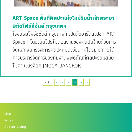
ART Space พื้นที่ศิลปะแห่งใหม่ริมน้ำเจ้าพระยา
พิกัดโฟร์ซีซั่นส์ กรุงเทพฯ
โรงแรมโฟร์ซีซั่นส์ กรุงเทพฯ เปิดตัวอาร์ตสเปซ ( ART
Space ) โดยเน้นโปรโมตผลงานของศิลปินไทยด้วยการ
จัดแสดงนิทรรศการศิลปะหมุนเวียนทุกไตรมาสภายใต้
การบริหารจัดการของทีมงานพิพิธภัณฑ์ศิลปะร่วมสมัย
โมค่า แบงค็อก (MOCA BANGKOK)
3 of 4
«
1
2
3
4
»
Lite
Faces
Better Living