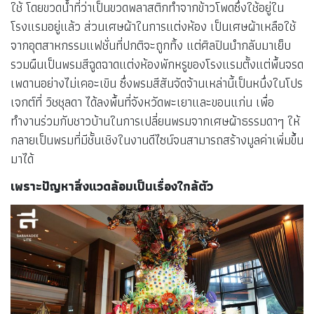
ใช้ โดยขวดน้ำที่ว่าเป็นขวดพลาสติกทำจากข้าวโพดซึ่งใช้อยู่ใน
โรงแรมอยู่แล้ว ส่วนเศษผ้าในการแต่งห้อง เป็นเศษผ้าเหลือใช้
จากอุตสาหกรรมแฟชั่นที่ปกติจะถูกทิ้ง แต่ศิลปินนำกลับมาเย็บ
รวมผืนเป็นพรมสีฉูดฉาดแต่งห้องพักหรูของโรงแรมตั้งแต่พื้นจรด
เพดานอย่างไม่เคอะเขิน ซึ่งพรมสีสันจัดจ้านเหล่านี้เป็นหนึ่งในโปร
เจกต์ที่ วิชชุลดา ได้ลงพื้นที่จังหวัดพะเยาและขอนแก่น เพื่อ
ทำงานร่วมกับชาวบ้านในการเปลี่ยนพรมจากเศษผ้าธรรมดาๆ ให้
กลายเป็นพรมที่มีชั้นเชิงในงานดีไซน์จนสามารถสร้างมูลค่าเพิ่มขึ้น
มาได้
เพราะปัญหาสิ่งแวดล้อมเป็นเรื่องใกล้ตัว