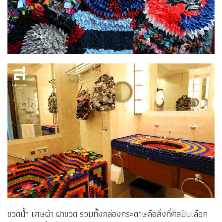
ขวดน้ำ เศษผ้า ฝาขวด รวมทั้งกล่องกระดาษคือสิ่งที่ศิลปินเลือก