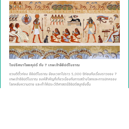
ไขปริศนาไอยคุปต์ กับ 7 เทพเจ้าอียิปต์โบราณ
ชวนตีตั๋วท่อง อียิปต์โบราณ ย้อนเวลาไปราว 5,000 ปีก่อนกับเรื่องราวของ 7
เทพเจ้าอียิปต์โบราณ องค์สำคัญที่เกี่ยวเนื่องกับการสร้างโลกและการปกครอง
โลกหลังความตาย และทำให้ประวัติศาสตร์อียิปต์สนุกยิ่งขึ้น