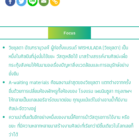
Focus
วิชชุลดา
ปัณฑรานุวงศ์
ผู้ก่อตั้งแบรนด์ WISHULADA (วิชชุลดา)
เป็น
หนึ่งในศิลปินที่มุ่งมั่นใช้ขยะ วัสดุเหลือใช้ มาสร้างสรรค์งานศิลปะ
เพื่อ
กระทุ้งสังคมให้หันมามองเรื่องปัญหาสิ่งแวดล้อมและการอนุรักษ์อย่าง
ยั่งยืน
A-waiting materials
คือผลงานล่าสุดของ
วิชชุลดา
แตกต่างจากครั้ง
อื่นด้วยการเปลี่ยนห้องพักหรูทั้งห้องของ
โรงแรม เพนนินซูลา กรุงเทพฯ
ให้กลายเป็นแกลเลอรีอาร์ตขนาดย่อม ทุกมุมแม้แต่ในอ่างอาบน้ำก็มีงาน
ศิลปะจัดวางอยู่
ความน่าตื่นเต้นอีกอย่างหนึ่งของงานนี้คือการนำวัสดุรอการใช้งาน หรือ
ขยะ ที่มีความหลากหลายมาสร้างงานศิลปะที่เรียกว่ามีชิ้นเดียวในโลกเลยก็
ว่าได้