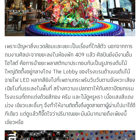
เพราะปัญหาสิ่งแวดล้อมและขยะเป็นเรื่องที่ใกล้ตัว นอกจากการ
ถมงานศิลปะจากขยะลงในห้องพัก 409 แล้ว ศิลปินยังมีงานชิ้น
ไฮไลต์ คือการนำขยะพลาสติกมาประกอบกันเป็นรูปทรงต้นไม้
ใหญ่ติดตั้งอยู่กลางโถง The Lobby ของโรงแรมด้านบนต้นไม้
ฉายไฟ LED หลากสียิงไปที่เพดานกระพริบวิบวับตามจังหวะเสียง
เปียโนที่บรรเลงในพื้นที่ สร้างความแปลกตาให้กับสถาปัตยกรรม
โรงแรมที่ตกแต่งด้วยสีทอง ครีม และไม้ดูหรูหรา เมื่อแสงสีแดง
ม่วง เขียวและอื่นๆ จึงทำให้งานติดตั้งดึงดูดสายตาผู้ผ่านไปมาได้ดี
ทีเดียว แต่ดูแล้วก็จี๊ดใจว่าปริมาณขยะมันมีมากมายถึงเพียงนี้
เชียวหรือ