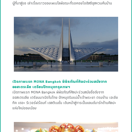
ผู้ที่มาสู่ขอ เล่าเรื่องราวของเพเนโลพีขณะที่รอคอยโอดิสซีอุสหวนคืนบ้าน
เปิดภาพแรก MONA Bangkok พิพิธภัณฑ์ศิลปะร่วมสมัยจาก
ออสเตรเลีย เตรียมปักหมุดกรุงเทพฯ
เปิดภาพแรก MONA Bangkok พิพิธภัณฑ์ศิลปะร่วมสมัยชื่อดังจาก
ออสเตรเลีย เตรียมมาเปิดในไทย ปักหมุดริมแม่น้ำเจ้าพระยา ตรงข้าม เอเชีย
ทีค เดอะ ริเวอร์ฟร้อนท์ เดสติเนชั่น เดินหน้าสู่การเป็นแลนด์มาร์กด้านศิลปะ
แห่งใหม่ของเมือง