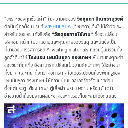
“เพราะของทุกชิ้นมีค่า” ในความคิดของ
วิชชุลดา ปัณฑรานุวงศ์
ศิลปินผู้ก่อตั้งแบรนด์
WISHULADA
(วิชชุลดา) จึงไม่มีคำว่าขยะ
สำหรับเธอขยะแท้จริงคือ
“วัสดุรอการใช้งาน”
ซึ่งจะเปลี่ยน
ฟังก์ชัน หน้าที่ไปตามอายุและคุณภาพของวัสดุ และนั่นจึงเป็น
ที่มาของนิทรรศการชุด A-waiting materials ที่ชวนผู้ชมรวมทั้ง
ลูกค้าที่มาใช้
โรงแรม เพนนินซูลา กรุงเทพฯ
หันมามองคุณค่า
ของขยะที่ถูกทิ้ง ซึ่งสามารถเปลี่ยนเป็นงานศิลปะเก๋ๆ ได้อย่างน่า
ทึ่งมาก และที่น่าทึ่งกว่าคือการเทคโอเวอร์เปลี่ยนห้องพักหรูของ
เพนนินซูลา กรุงเทพฯ ให้กลายเป็นแกลเลอรีอาร์ตขนาดย่อม
ตั้งแต่ประตู เตียง โซฟา ตู้เสื้อผ้า พรม เพดาน หรือแม้แต่ใน
อ่างอาบน้ำก็ยังมีงานศิลปะจากขยะที่เธอเก็บสะสมไว้จัดแสดง