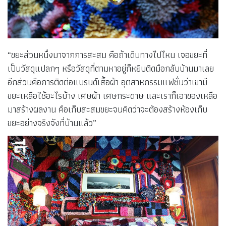
“ขยะส่วนหนึ่งมาจากการสะสม คือถ้าเดินทางไปไหน เจอขยะที่
เป็นวัสดุแปลกๆ หรือวัสดุที่ตามหาอยู่ก็หยิบติดมือกลับบ้านมาเลย
อีกส่วนคือการติดต่อแบรนด์เสื้อผ้า อุตสาหกรรมแฟชั่นว่าเขามี
ขยะเหลือใช้อะไรบ้าง เศษผ้า เศษกระดาษ และเราก็เอาของเหลือ
มาสร้างผลงาน คือเก็บสะสมขยะจนคิดว่าจะต้องสร้างห้องเก็บ
ขยะอย่างจริงจังที่บ้านแล้ว”