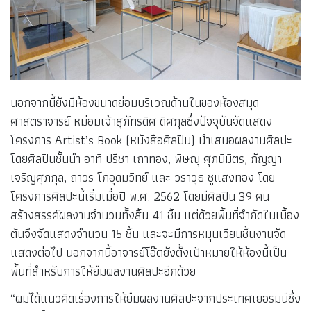
นอกจากนี้ยังมีห้องขนาดย่อมบริเวณด้านในของห้องสมุด
ศาสตราจารย์ หม่อมเจ้าสุภัทรดิศ ดิศกุลซึ่งปัจจุบันจัดแสดง
โครงการ Artist’s Book (หนังสือศิลปิน) นำเสนอผลงานศิลปะ
โดยศิลปินชั้นนำ อาทิ ปรีชา เถาทอง, พิษณุ ศุภนิมิตร, กัญญา
เจริญศุภกุล, ถาวร โกอุดมวิทย์ และ วราวุธ ชูแสงทอง โดย
โครงการศิลปะนี้เริ่มเมื่อปี พ.ศ. 2562 โดยมีศิลปิน 39 คน
สร้างสรรค์ผลงานจำนวนทั้งสิ้น 41 ชิ้น แต่ด้วยพื้นที่จำกัดในเบื้อง
ต้นจึงจัดแสดงจำนวน 15 ชิ้น และจะมีการหมุนเวียนชิ้นงานจัด
แสดงต่อไป นอกจากนี้อาจารย์โอ๊ตยังตั้งเป้าหมายให้ห้องนี้เป็น
พื้นที่สำหรับการให้ยืมผลงานศิลปะอีกด้วย
“ผมได้แนวคิดเรื่องการให้ยืมผลงานศิลปะจากประเทศเยอรมนีซึ่ง