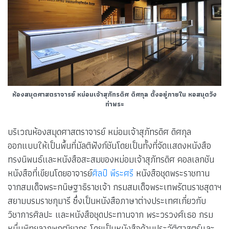
ห้องสมุดศาสตราจารย์ หม่อมเจ้าสุภัทรดิศ ดิศกุล ตั้งอยู่ภายใน หอสมุดวัง
ท่าพระ
บริเวณห้องสมุดศาสตราจารย์ หม่อมเจ้าสุภัทรดิศ ดิศกุล
ออกแบบให้เป็นพื้นที่มัลติฟังก์ชันโดยเป็นทั้งที่จัดแสดงหนังสือ
ทรงนิพนธ์และหนังสือสะสมของหม่อมเจ้าสุภัทรดิศ คอลเลกชัน
หนังสือที่เขียนโดยอาจารย์
ศิลป์ พีระศรี
หนังสือชุดพระราชทาน
จากสมเด็จพระกนิษฐาธิราชเจ้า กรมสมเด็จพระเทพรัตนราชสุดาฯ
สยามบรมราชกุมารี ซึ่งเป็นหนังสือภาษาต่างประเทศเกี่ยวกับ
วิชาการศิลปะ และหนังสือชุดประทานจาก พระวรวงศ์เธอ กรม
หมื่นพิทยลาภพฤฒิยากร โดยเป็นหนังสือด้านประวัติศาสตร์และ