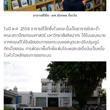
อาจารย์โอ๊ต -ผศ.นันทพล จั่นเงิน
ในปี พ.ศ. 2558 อาจารย์โอ๊ตซึ่งในขณะนั้นเป็นอาจารย์ประจำ
คณะสถาปัตยกรรมศาสตร์ มหาวิทยาลัยศิลปากร ได้รับมอบหมาย
จากคณบดีให้รับผิดชอบการออกแบบหอสมุดและปรับปรุงภูมิ
ทัศน์โดยรอบ การพัฒนาพื้นที่เพื่อเพิ่มโอเพนสเปซจึงนับเป็นหนึ่ง
ในหัวใจหลักของการออกแบบ