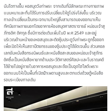
บันไดทางขึ้น หอสมุดวังท่าพระ จากเดิมที่มีลักษณะทางกายภาพ
แบบหนาและทึบได้รับการปรับเปลี่ยนให้ดูโปร่งโล่งขึ้น บริเวณ
ทางเข้าเปลี่ยนเป็นกระจกบานใหญ่ซึ่งสามารถมองออกมาเห็น
ทัศนียภาพภายนอกโดยอาคารห้องสมุดศาสตราจารย์ หม่อมเจ้าสุ
ภัทรดิศ ดิศกุล ซึ่งมีการต่อเติมเพิ่มในปี พ.ศ.2549 และอยู่
บริเวณด้านหน้าของหอสมุดและติดซุ้มประตูวังท่าพระถูกรื้อออก
เพื่อเปิดให้เห็นสถาปัตยกรรมของซุ้มประตูได้ชัดเจนขึ้น ส่วนคอล
เลกชันหนังสือทรงนิพนธ์และหนังสือสะสมของหม่อมเจ้าสุภัทร
ดิศซึ่งเป็นหนังสือหายากด้านประวัติศาสตร์ศิลปะและโบราณคดี
ได้ย้ายไปอยู่ภายในอาคารหอสมุดและถือเป็นจุดไฮไลต์เพราะ
ออกแบบให้เป็นพื้นที่เปิดฝ้าเพดานสูงและตกแต่งด้วยตู้หนังสือ
รอบระเบียงทางเดิน