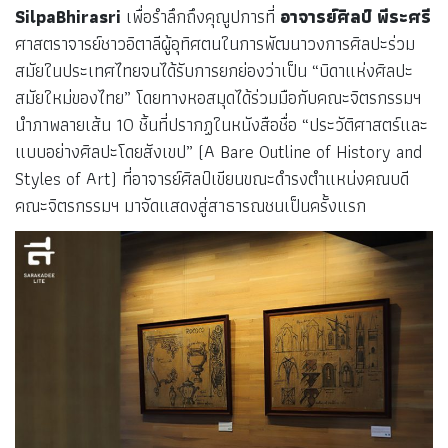
SilpaBhirasri
เพื่อรำลึกถึงคุณูปการที่
อาจารย์ศิลป์ พีระศรี
ศาสตราจารย์ชาวอิตาลีผู้อุทิศตนในการพัฒนาวงการศิลปะร่วม
สมัยในประเทศไทยจนได้รับการยกย่องว่าเป็น “บิดาแห่งศิลปะ
สมัยใหม่ของไทย” โดยทางหอสมุดได้ร่วมมือกับคณะจิตรกรรมฯ
นำภาพลายเส้น 10 ชิ้นที่ปรากฏในหนังสือชื่อ “ประวัติศาสตร์และ
แบบอย่างศิลปะโดยสังเขป” (A Bare Outline of History and
Styles of Art) ที่อาจารย์ศิลป์เขียนขณะดำรงตำแหน่งคณบดี
คณะจิตรกรรมฯ มาจัดแสดงสู่สาธารณชนเป็นครั้งแรก