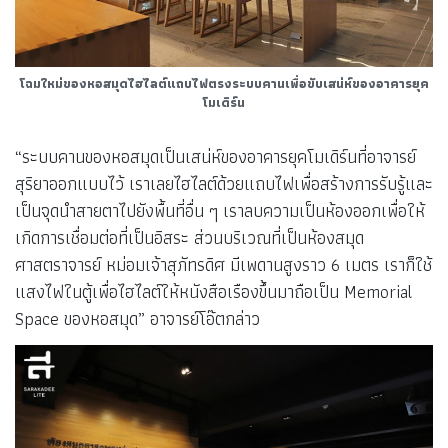
โฉมใหม่ของหอสมุดไฮไลต์แถบไฟตรงระบบคานเพื่อขับเสน่ห์ของอาคารยุค
โมเดิร์น
“ระบบคานของหอสมุดเป็นเสน่ห์ของอาคารยุคโมเดิร์นที่อาจารย์
สุริยาออกแบบไว้ เราเลยไฮไลต์ด้วยแถบไฟเพื่อสร้างการรับรู้และ
เป็นจุดนำสายตาไปยังพื้นที่อื่น ๆ เราลบความเป็นห้องออกเพื่อให้
เกิดการเชื่อมต่อที่เป็นอิสระ ส่วนบริเวณที่เป็นห้องสมุด
ศาสตราจารย์ หม่อมเจ้าสุภัทรดิศ มีเพดานสูงราว 6 เมตร เราก็ใช้
แสงไฟในตู้เพื่อไฮไลต์ให้หนังสือเรืองขึ้นมาถือเป็น Memorial
Space ของหอสมุด” อาจารย์โอ๊ตกล่าว