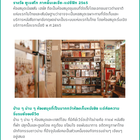
รางวัล ยูเนสโก ภาคพื้นเอเชีย-แปซิฟิก 2565
ห้องสมุดเนียลสัน เฮย์ส ถือเป็นห้องสมุดชุมชนที่จัดตั้งโดยเอกชนชาวต่างชาติ
แห่งแรกในไทยและสันนิษฐานว่าอาจจะเป็นหอสมุดเฉพาะทางที่จัดเก็บและ
บริการหนังสือภาษาอังกฤษอย่างเป็นระบบแห่งแรกในไทย โดยห้องสมุดเริ่มเปิด
บริการครั้งแรกเมื่อปี พ.ศ.2465
บ้าน ๆ น่าน ๆ ห้องสมุดที่เป็นมากกว่าห้องเก็บหนังสือ แต่คือความ
รื่นรมย์ของชีวิต
บ้าน ๆ น่าน ๆ ห้องสมุดและเกสต์โฮม ที่มีคีย์เวิร์ดเข้าใจง่ายคือ กาแฟ หนังสือ
ที่พัก ปลุกปั้นและดูแลโดย ครูต้อม ชโลมใจ ชยพันธนาการ อดีตครูภาษาไทย
นักกิจกรรมชาวน่าน ที่ปัจจุบันยังคงเป็นส่วนหนึ่งของกิจกรรมอ่านๆ เขียนๆ
อยู่เสมอ