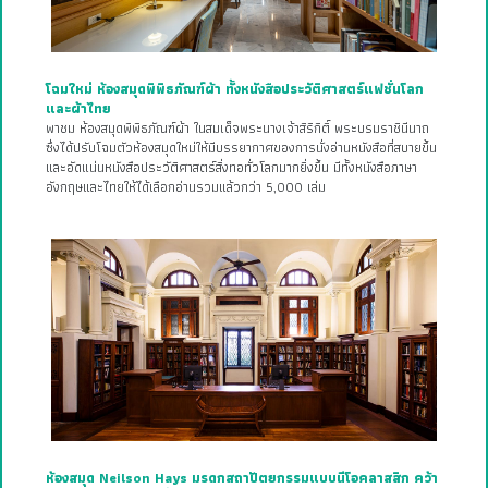
โฉมใหม่ ห้องสมุดพิพิธภัณฑ์ผ้า ทั้งหนังสือประวัติศาสตร์แฟชั่นโลก
และผ้าไทย
พาชม ห้องสมุดพิพิธภัณฑ์ผ้า ในสมเด็จพระนางเจ้าสิริกิติ์ พระบรมราชินีนาถ
ซึ่งได้ปรับโฉมตัวห้องสมุดใหม่ให้มีบรรยากาศของการนั่งอ่านหนังสือที่สบายขึ้น
และอัดแน่นหนังสือประวัติศาสตร์สิ่งทอทั่วโลกมากยิ่งขึ้น มีทั้งหนังสือภาษา
อังกฤษและไทยให้ได้เลือกอ่านรวมแล้วกว่า 5,000 เล่ม
ห้องสมุด Neilson Hays มรดกสถาปัตยกรรมแบบนีโอคลาสสิก คว้า