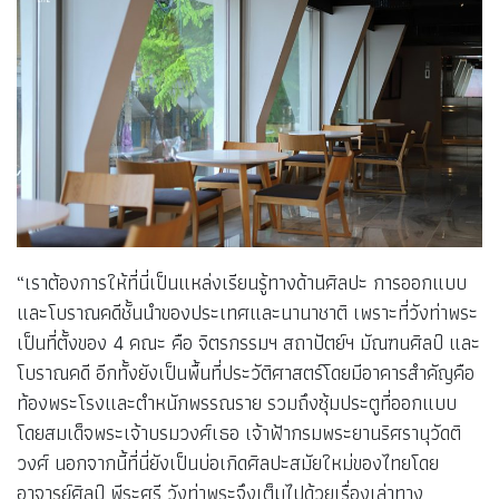
“เราต้องการให้ที่นี่เป็นแหล่งเรียนรู้ทางด้านศิลปะ การออกแบบ
และโบราณคดีชั้นนำของประเทศและนานาชาติ เพราะที่วังท่าพระ
เป็นที่ตั้งของ 4 คณะ คือ จิตรกรรมฯ สถาปัตย์ฯ มัณฑนศิลป์ และ
โบราณคดี อีกทั้งยังเป็นพื้นที่ประวัติศาสตร์โดยมีอาคารสำคัญคือ
ท้องพระโรงและตำหนักพรรณราย รวมถึงซุ้มประตูที่ออกแบบ
โดยสมเด็จพระเจ้าบรมวงศ์เธอ เจ้าฟ้ากรมพระยานริศรานุวัดติ
วงศ์ นอกจากนี้ที่นี่ยังเป็นบ่อเกิดศิลปะสมัยใหม่ของไทยโดย
อาจารย์ศิลป์ พีระศรี วังท่าพระจึงเต็มไปด้วยเรื่องเล่าทาง