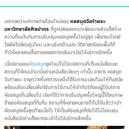
บอกเลยว่าแค่ภาพถ่ายโฉมใหม่ของ
หอสมุดวังท่าพระ
มหาวิทยาลัยศิลปากร
ที่ถูกปล่อยออกมาเพียงบางส่วนก็สร้าง
ความตื่นเต้นกับการปรับปรุงหอสมุดครั้งใหญ่สุด เพื่อตอบโจทย์
ไลฟ์สไตล์คนรุ่นใหม่ และบริบทด้านประวัติศาสตร์ของพื้นที่ที่
ทำให้หลายคนตั้งตารอคอยการกลับมาเปิดให้บริการอีกครั้ง
เมื่อนิยามของ
ห้องสมุด
ยุคใหม่ไม่ใช่แค่สถานที่เก็บหนังสือและ
สถานที่ให้คนเข้ามานั่งอ่านหนังสือเงียบๆ เท่านั้น อาคาร หอสมุด
วังท่าพระ อายุกว่าครึ่งศตวรรษจึงได้รับการแปลงโฉมให้ทันสมัย
พร้อมปรับเปลี่ยนฟังก์ชันการใช้งานให้เข้ากับวิถีของผู้ใช้บริการ
ห้องสมุดที่เปลี่ยนไป เรียกได้ว่าการปรับปรุงครั้งใหญ่นี้ได้ลบภาพ
จำของห้องสมุดที่ทึบทึม สถานที่ที่หลายคนอาจจำไม่ได้แล้วว่าเข้า
ห้องสมุดครั้งสุดท้ายเมื่อไร ให้เป็นห้องสมุดที่ต่อให้ไม่ใช่หนอน
หนังสือนักอ่านก็อยากจะเข้าไปใช้บริการสักครั้ง