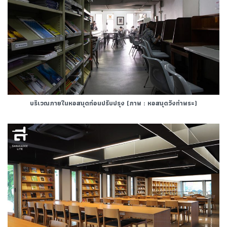
บริเวณภายในหอสมุดก่อนปรับปรุง (ภาพ : หอสมุดวังท่าพระ)