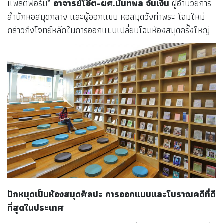
แพลตฟอร์ม”
อาจารย์โอ๊ต-ผศ.นันทพล จั่นเงิน
ผู้อำนวยการ
สำนักหอสมุดกลาง และผู้ออกแบบ หอสมุดวังท่าพระ โฉมใหม่
กล่าวถึงโจทย์หลักในการออกแบบเปลี่ยนโฉมห้องสมุดครั้งใหญ่
ปักหมุดเป็นห้องสมุดศิลปะ การออกแบบและโบราณคดีที่ดี
ที่สุดในประเทศ