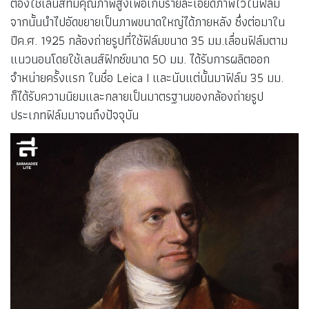
ออสการ์ บาร์นัก
คิดค้นกล้อง Leica I ขนาด 35 มม.
ค.ศ.1913
ออสการ์ บาร์นัก (Oskar Barnack)
เริ่มคิด
ประดิษฐ์ กล้องถ่ายรูป ที่มีขนาดเล็กลงด้วยการลดขนาดฟิล์มถ่าย
รูปให้เหลือความกว้างเพียง 35 มม.สำหรับถ่ายภาพยนตร์ และ
ต้องใช้เลนส์ที่มีคุณภาพสูงเพื่อเก็บรายละเอียดภาพไว้ในฟิล์ม
จากนั้นนำไปอัดขยายเป็นภาพขนาดใหญ่ได้ภายหลัง ซึ่งต่อมาใน
ปีค.ศ. 1925 กล้องถ่ายรูปที่ใช้ฟิล์มขนาด 35 มม.เลื่อนฟิล์มตาม
แนวนอนโดยใช้เลนส์ฟิกซ์ขนาด 50 มม. ได้รับการผลิตออก
จำหน่ายครั้งแรก ในชื่อ Leica I และนับแต่นั้นมาฟิล์ม 35 มม.
ก็ได้รับความนิยมและกลายเป็นมาตรฐานของกล้องถ่ายรูป
ประเภทฟิล์มมาจนถึงปัจจุบัน