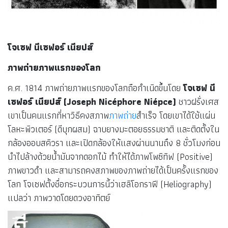
ถ่ายรูป รุ่นต่อมาที่ประดิษฐ์ขึ้นในคริสต์ศตวรรษที่ 19
โจเซฟ นีเซฟอร์ เนียปส์
ภาพถ่ายภาพแรกของโลก
ค.ศ. 1814 ภาพถ่ายภาพแรกของโลกถือกำเนิดขึ้นโดย
โจเซฟ นี
เซฟอร์ เนียปส์ (Joseph Nicéphore Niépce)
ชาวฝรั่งเศส