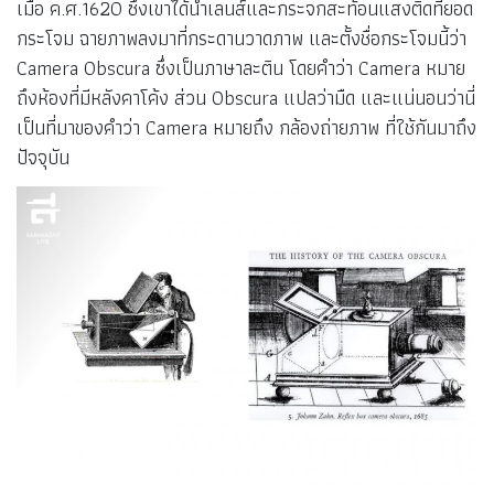
โยฮันเนส
เคปเลอร์
ริเริ่มคำว่า “Camera”
โยฮันเนส เคปเลอร์ (Johannes Kepler)
นักดาราศาสตร์
ชาวเยอรมันผู้ค้นพบว่าดาวเคราะห์โคจรรอบดวงอาทิตย์เป็นวงรี
นอกจากนี้เขายังเป็นคนแรกที่ประดิษฐ์กระโจมกล้องรูเข็มสำเร็จ
เมื่อ ค.ศ.1620 ซึ่งเขาได้นำเลนส์และกระจกสะท้อนแสงติดที่ยอด
กระโจม ฉายภาพลงมาที่กระดานวาดภาพ และตั้งชื่อกระโจมนี้ว่า
Camera Obscura ซึ่งเป็นภาษาละติน โดยคำว่า Camera หมาย
ถึงห้องที่มีหลังคาโค้ง ส่วน Obscura แปลว่ามืด และแน่นอนว่านี่
เป็นที่มาของคำว่า Camera หมายถึง กล้องถ่ายภาพ ที่ใช้กันมาถึง
ปัจจุบัน