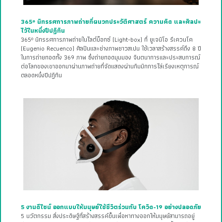
ผลงานกำกับและเขียนบทภาพยนตร์เรื่องยาวลำดับที่ 9 ของ นวพล ธำรงรัตน
ฤทธิ์ เมื่อเราทุกคนกำลังเป็นพนักงานใหม่ของโลกใบนี้
365º นิทรรศการภาพถ่ายที่ผนวกประวัติศาสตร์ ความคิด และศิลปะ
ไว้ในหนึ่งปีปฏิทิน
365º นิทรรศการภาพถ่ายในไลต์บ็อกซ์ (Light-box) ที่ ยูเจนิโอ รีเควนโค
(Eugenio Recuenco) ศิลปินและช่างภาพชาวสเปน ใช้เวลาสร้างสรรค์ถึง 8 ปี
ในการถ่ายทอดทั้ง 369 ภาพ ซึ่งถ่ายทอดมุมมอง จินตนาการและประสบการณ์
ต่อโลกของเขาออกมาผ่านภาพถ่ายที่จัดแสดงผ่านกิมมิกการไล่เรียงเหตุการณ์
ตลอดหนึ่งปีปฏิทิน