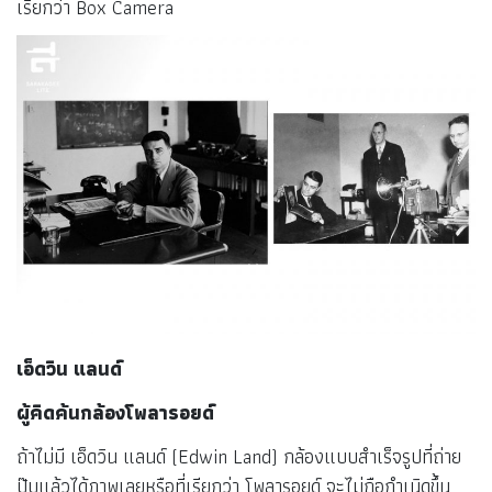
ค้นพบเทคนิค Dry Plate
ดร.ริชาร์ด ลีช แมดด็อกซ์ (Dr.Richard Leach Maddox) นัก
ฟิสิกส์ชาวอังกฤษเป็นคนแรกที่พัฒนา “เพลตแห้ง” (Dry Plate)
ซึ่งมีประสิทธิภาพดีกว่าเพลตเปียกของ
เฟรเดอริก สกอตต์
อาร์เชอร์
โดยเพลตแห้งใช้เจลาตินผสมซิลเวอร์โบรไมด์เคลือบ
แผ่นกระจกทำให้การถ่ายภาพสะดวกขึ้นเพราะไม่ต้องล้างภาพ
ทันทีที่ถ่ายเสร็จเหมือนเพลตเปียกและทำให้ในเวลาต่อมาสามารถ
สร้าง กล้องถ่ายรูป เป็นกล้องที่ถือได้ด้วยสองมือ พกพาสะดวก
เรียกว่า Box Camera