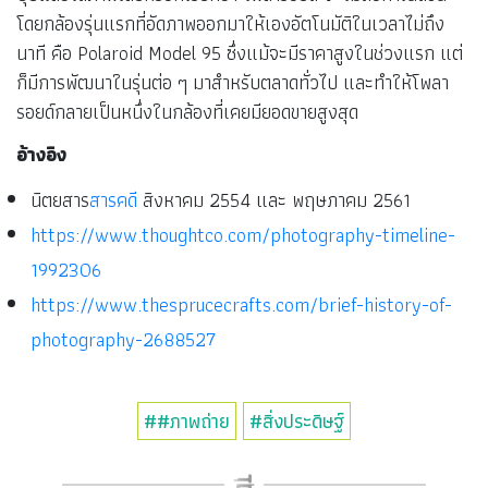
เอ็ดวิน แลนด์
ผู้คิดค้นกล้องโพลารอยด์
ถ้าไม่มี เอ็ดวิน แลนด์ (Edwin Land) กล้องแบบสำเร็จรูปที่ถ่าย
ปุ๊บแล้วได้ภาพเลยหรือที่เรียกว่า โพลารอยด์ จะไม่ถือกำเนิดขึ้น
โดยกล้องรุ่นแรกที่อัดภาพออกมาให้เองอัตโนมัติในเวลาไม่ถึง
นาที คือ Polaroid Model 95 ซึ่งแม้จะมีราคาสูงในช่วงแรก แต่
ก็มีการพัฒนาในรุ่นต่อ ๆ มาสำหรับตลาดทั่วไป และทำให้โพลา
รอยด์กลายเป็นหนึ่งในกล้องที่เคยมียอดขายสูงสุด
อ้างอิง
นิตยสาร
สารคดี
สิงหาคม 2554 และ พฤษภาคม 2561