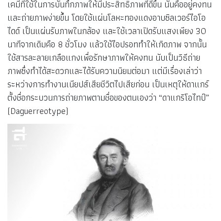
หลุยส์
ฌาคส์ มังเด
ดาแกร์
เทคนิคการถ่ายภาพ “ดาแกโรไทป์”
หลังจากสารเคมีสำหรับบันทึกภาพถูกคิดค้นขึ้น
หลุยส์ ดาแกร์
(Louis Daguerre)
หรือชื่อเต็ม หลุยส์ ฌาคส์ มังเด ดาแกร์
(Louis Jacque Mande Daguerre) ศิลปินและนักฟิสิกส์ชาว
ฝรั่งเศสได้จับมือกับ โจเซฟนีเซฟอร์ เนียปส์ ร่วมกันพัฒนาสาร
เคมีที่ใช้ในการบันทึกภาพให้มีประสิทธิภาพที่ดีขึ้น นั่นคืออยู่คงทน
และถ่ายภาพง่ายขึ้น โดยใช้แผ่นโลหะทองแดงอาบซิลเวอร์ไอโอ
ไดด์ เป็นแผ่นรับภาพในกล้อง และใช้เวลาเปิดรับแสงเพียง 30
นาทีจากเดิมคือ 8 ชั่วโมง แล้วใช้ไอปรอททำให้เกิดภาพ จากนั้น
ใช้สารละลายเกลือแกงเพื่อรักษาภาพให้คงทน นับเป็นวิธีถ่าย
ภาพซึ่งทำได้สะดวกและได้รับความนิยมต่อมา แต่มีเรื่องเล่าว่า
ระหว่างการทำงานเนียปส์เสียชีวิตไปเสียก่อน เป็นเหตุให้ดาแกร์
ตั้งชื่อกระบวนการถ่ายภาพตามชื่อของตนเองว่า “ดาแกริโอไทป์”