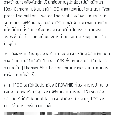
ผู้ให้กำเนิด กล้องโกดัก
จอร์จ อีสต์แมน (George Eastman)
ชาวอเมริกัน เป็นผู้
พลิกโฉมให้ การถ่ายภาพ เป็นเรื่องง่ายและกลายเป็นงานอดิเรก
ของคนทั่วโลก ด้วยผลงานการคิดค้นและประดิษฐ์ฟิล์มถ่ายภาพ
แบบม้วน และกล้องถ่ายภาพยี่ห้อโกดัก (Kodak) ซึ่งมีขนาดเล็ก
และน้ำหนักเบา
อีสต์แมนเปิดตัวฟิล์มเซลลูลอยด์โปร่งแสงของเขาครั้งแรกเมื่อ
ค.ศ. 1889 ส่วนชื่อ Kodak เกิดขึ้นเมื่อค.ศ. 1888 พร้อมกับการ
วางจำหน่ายกล้องโกดัก เป็นกล้องถ่ายรูปกล่องไม้น้ำหนักเบา
(Box Camera) มีฟิล์มมาให้ 100 ภาพ และที่มีสโลแกนว่า “You
press the button – we do the rest.” กล้องถ่ายภาพ โกดัก
รุ่นแรกบรรจุฟิล์มเซลลูลอยด์เอาไว้ เมื่อผู้ใช้ถ่ายภาพจนหมดม้วน
แล้วก็นำมาส่งให้ทางโกดักจัดการต่อให้ เป็นบริการแบบครบ
วงจร ซึ่งถือเป็นจุดเริ่มต้นของการถ่ายภาพแบบ Snapshot ใน
ปัจจุบัน