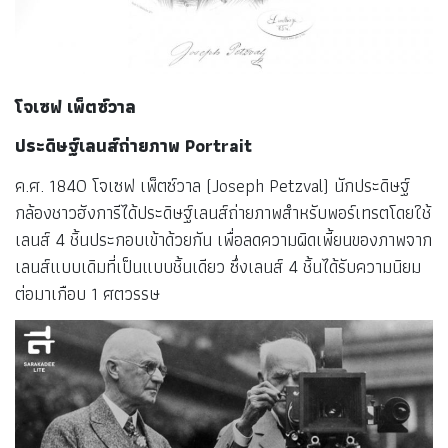
(Daguerreotype)
โจเซฟ เพ็ตซ์วาล
ประดิษฐ์เลนส์ถ่ายภาพ Portrait
ค.ศ. 1840 โจเซฟ เพ็ตซ์วาล (Joseph Petzval) นักประดิษฐ์