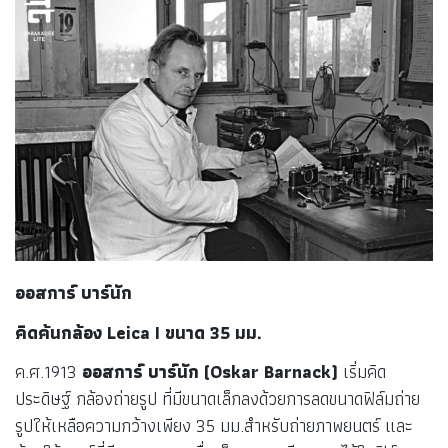
อีกหนึ่งผลงานสำคัญของอีสต์แมน คือการประดิษฐ์ฟิล์มม้วนออก
วางจำหน่ายได้สำเร็จในปี ค.ศ. 1889 ซึ่งมีส่วนช่วยให้ โทมัส อัล
วา เอดิสัน (Thomas Alva Edison) พัฒนากล้องถ่ายภาพยนตร์
เครื่องแรกได้สำเร็จ
ค.ศ. 1900 เขาได้เปิดตัวกล้อง BROWNIE ที่มีราคาวางจำหน่าย
เพียง 1 ดอลลาร์สหรัฐ และใช้ฟิล์มที่ขายในราคา 15 เซนต์ ซึ่ง
ผลิตภัณฑ์นี้ทำให้คนทั่วไปสามารถเข้าถึง กล้องถ่ายรูป ได้และ
นิยมใช้อย่างแพร่หลายมากขึ้น