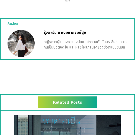
https://www.thoughtco.com/photography-timeline-
1992306
https://www.thesprucecrafts.com/brief-history-of-
photography-2688527
##ภาพถ่าย
#สิ่งประดิษฐ์
Author
รุ้งตะวัน กาญจนาภิรมย์สุข
หญิงสาวผู้แสวงหาแรงบันดาลใจจากตัวอักษร ชื่นชอบการ
กินเป็นชีวิตจิตใจ และหลงใหลกลิ่นอายวิถีชีวิตแบบชนบท