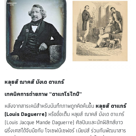
เขาเป็นคนแรกที่หาวิธีคงสภาพ
ภาพถ่าย
สำเร็จ โดยเขาได้ใช้แผ่น
โลหะพิวเตอร์ (ดีบุกผสม) ฉาบยางมะตอยธรรมชาติ และติดตั้งใน
กล้องออบสคิวรา และเปิดกล้องให้แสงผ่านนานถึง 8 ชั่วโมงก่อน
นำไปล้างด้วยน้ำมันจากดอกไม้ ทำให้ได้ภาพโพซิทิฟ (Positive)
ภาพขาวดำ และสามารถคงสภาพของภาพถ่ายได้เป็นครั้งแรกของ
โลก โจเซฟตั้งชื่อกระบวนการนี้ว่าเฮลิโอกราฟี (Heliography)
แปลว่า ภาพวาดโดยดวงอาทิตย์