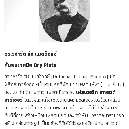
การถ่ายภาพโดยใช้แผ่นกระจกเปียกสั่นไหวแสง เรียกว่า เพลต
เปียก (Wet Plate) ใช้เวลาถ่ายที่เร็วกว่าและรายละเอียดของ
ภาพที่มากกว่าการถ่ายรูปแบบเดิมที่เรียกว่าดาแกโรไทป์
(Daguerreotype)
ดร.ริชาร์ด ลีช แมดด็อกซ์