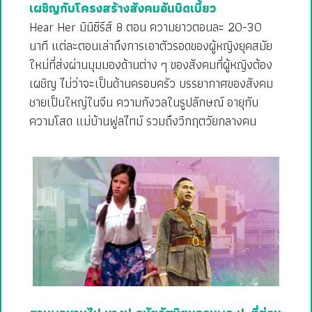
เผชิญกับโครงสร้างสังคมอันบิดเบี้ยว
Hear Her มินิซีรีส์ 8 ตอน ความยาวตอนละ 20-30
นาที แต่ละตอนเล่าถึงการเอาตัวรอดของผู้หญิงยุคสมัย
ใหม่ที่ส่งผ่านมุมมองด้านต่าง ๆ ของสังคมที่ผู้หญิงต้อง
เผชิญ ไม่ว่าจะเป็นด้านครอบครัว บรรยากาศของสังคม
ชายเป็นใหญ่ในจีน ความกังวลในรูปลักษณ์ อายุกับ
ความโสด แม่บ้านฟูลไทม์ รวมถึงวิกฤตวัยกลางคน