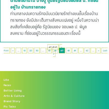
ตามพจมานไป บางปู ดูนัยรัฐนิยมจอมพล ป. ที่ซ่อน
อยู่ใน บ้านทรายทอง
ท่ามกลางปมความรักฉบับนวนิยายรักต่างชนชั้นเรื่องบ้าน
ทรายทอง ยังมีประเด็นทางสังคมแฝงอยู่ หนึ่งในความน่า
สงสัยที่เคลือบอยู่คือ รัฐนิยมของ จอมพล ป. พิบูล
สงคราม ที่ซ่อนอยู่ในวรรณกรรมอมตะเรื่องนี้
47 of 67
«
First
«
...
10
20
30
...
45
46
47
48
49
...
60
...
»
Last
»
Lite
Faces
Better Living
Arts & Culture
Brand Story
Pic Talks