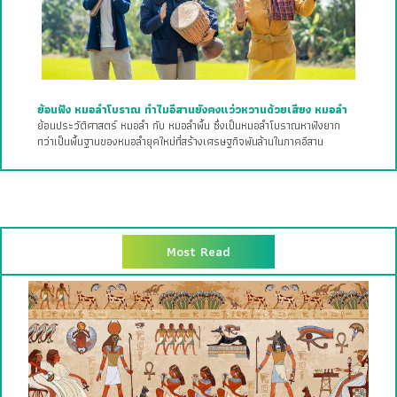
ย้อนฟัง หมอลำโบราณ ทำไมอีสานยังคงแว่วหวานด้วยเสียง หมอลำ
ย้อนประวัติศาสตร์ หมอลำ กับ หมอลำพื้น ซึ่งเป็นหมอลำโบราณหาฟังยาก
ทว่าเป็นพื้นฐานของหมอลำยุคใหม่ที่สร้างเศรษฐกิจพันล้านในภาคอีสาน
Most Read