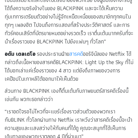
ได้ถึงความจริงข้างในของ BLACKPINK และจะได้เห็นความ
ทุ่มเทการเตรียมตัวอย่างไม่รู้จักเหน็ดเหนื่อยของสมาชิกทุกคนใน
ทุกๆ เพลงฮิต ไปจนถึงการแสดงที่สร้างประวัติศาสตร์ และการ
ทัวร์คอนเสิร์ตที่บัตรขายหมดอย่างรวดเร็ว เราตื่นเต้นมากครับที่จะ
นำเรื่องราวของ BLACKPINK ไปยังแฟนๆ ทั่วโลก”
อดัม เดลเดโอ
รองประธานฝ่าย
สารคดี
ออริจินัลของ Netflix ได้
กล่าวถึงเนื้อหาของสารคดีBLACKPINK: Light Up the Sky ที่ไม่
ได้บอกเล่าแค่เรื่องราวของ 4 สาว แต่ยังดึงภาพของวงการ
เคป๊อปในเกาหลีใต้ออกมาให้เห็นด้วย
ส่วนทาง BLACKPINK เองก็ตื่นเต้นกับภาพยนตร์สารคดีเรื่องนี้
เช่นกัน พวกเธอกล่าวว่า
“เราอดใจรอไม่ไหวที่จะแชร์เรื่องราวส่วนตัวของพวกเรา
กับBLINK ทั่วโลกผ่านทาง Netflix เราหวังว่าสารคดีเรื่องนี้จะนำ
ความสุขและแสงสว่างให้กับคนที่ได้ดู คุณจะสนุกที่ได้เห็นการ
เดินทางของพวกเราตลอด 4 ปีที่ผ่านมา”