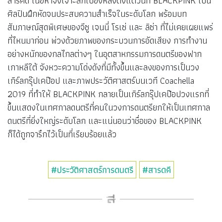
สารคดี เนื้อหาจึงเจาะลึกเบื้องหลังตั้งแต่วันที่ BLACKPINK เป็น
ศิลปินฝึกหัดจนประสบความสำเร็จในระดับโลก พร้อมบท
สัมภาษณ์สุดพิเศษของจีซู เจนนี่ โรเซ่ และ ลิซ่า ที่ไม่เคยเผยแพร่
ที่ไหนมาก่อน พ่วงด้วยภาพของกระบวนการอัดเสียง การทำงาน
อย่างหนักของกลไกลต่างๆ ในอุตสาหกรรมการดนตรีของฟาก
เกาหลีใต้ จังหวะความโด่งดังที่มีทั้งขึ้นและลงของการเป็นวง
เกิร์ลกรุ๊ปเคป๊อป และภาพประวัติศาสตร์บนเวที Coachella
2019 ที่ทำให้ BLACKPINK กลายเป็นเกิร์ลกรุ๊ปเคป๊อปวงแรกที่
ขึ้นแสดงในเทศกาลดนตรีที่คนในวงการดนตรียกให้เป็นเทศกาล
ดนตรีที่ยิ่งใหญ่ระดับโลก และแน่นอนว่าชื่อของ BLACKPINK
ก็ได้ถูกจารึกไว้เป็นที่เรียบร้อยแล้ว
#ประวัติศาสตร์การดนตรี
#สารดคี