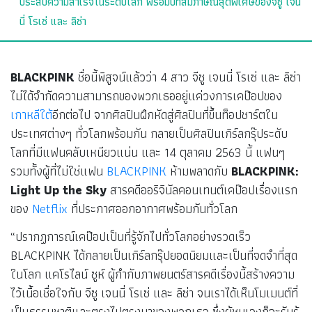
ประสบความสำเร็จในระดับโลก พร้อมบทสัมภาษณ์สุดพิเศษของจีซู เจน
นี่ โรเซ่ และ ลิซ่า
BLACKPINK
ชื่อนี้พิสูจน์แล้วว่า 4 สาว จีซู เจนนี่ โรเซ่ และ ลิซ่า
ไม่ได้จำกัดความสามารถของพวกเธออยู่แค่วงการเคป๊อปของ
เกาหลีใต้
อีกต่อไป จากศิลปินฝึกหัดสู่ศิลปินที่ขึ้นท็อปชาร์ตใน
ประเทศต่างๆ ทั่วโลกพร้อมกัน กลายเป็นศิลปินเกิร์ลกรุ๊ประดับ
โลกที่มีแฟนคลับเหนียวแน่น และ 14 ตุลาคม 2563 นี้ แฟนๆ
รวมทั้งผู้ที่ไม่ใช่แฟน
BLACKPINK
ห้ามพลาดกับ
BLACKPINK:
Light Up the Sky
สารคดีออริจินัลคอนเทนต์เคป๊อปเรื่องแรก
ของ
Netflix
ที่ประกาศออกอากาศพร้อมกันทั่วโลก
“ปรากฏการณ์เคป๊อปเป็นที่รู้จักไปทั่วโลกอย่างรวดเร็ว
BLACKPINK ได้กลายเป็นเกิร์ลกรุ๊ปยอดนิยมและเป็นที่จดจำที่สุด
ในโลก แคโรไลน์ ซูห์ ผู้กำกับภาพยนตร์สารคดีเรื่องนี้สร้างความ
ไว้เนื้อเชื่อใจกับ จีซู เจนนี่ โรเซ่ และ ลิซ่า จนเราได้เห็นโมเมนต์ที่
เป็นธรรมชาติและตรงไปตรงมาของพวกเธอ ซึ่งผู้ชมเองก็จะรับรู้