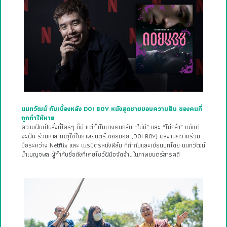
นนทวัฒน์ กับเบื้องหลัง DOI BOY หนังสุดชายขอบความฝัน ของคนที่
ถูกทำให้หาย
ความฝันเป็นสิ่งที่ใครๆ ก็มี แต่ทำไมบางคนกลับ “ไม่มี” และ “ไม่กล้า” แม้แต่
จะฝัน ร่วมหาสาเหตุได้ในภาพยนตร์ ดอยบอย (DOI BOY) ผลงานความร่วม
มือระหว่าง Netflix และ เนรมิตรหนังฟิล์ม ที่กำกับและเขียนบทโดย นนทวัฒน์
นำเบญจพล ผู้กำกับชื่อดังที่เคยโชว์ฝีมือจัดจ้านในภาพยนตร์สารคดี