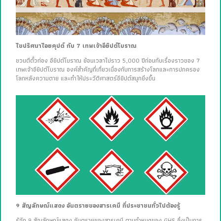
ไขปริศนาไอยคุปต์ กับ 7 เทพเจ้าอียิปต์โบราณ
ชวนตีตั๋วท่อง อียิปต์โบราณ ย้อนเวลาไปราว 5,000 ปีก่อนกับเรื่องราวของ 7
เทพเจ้าอียิปต์โบราณ องค์สำคัญที่เกี่ยวเนื่องกับการสร้างโลกและการปกครอง
โลกหลังความตาย และทำให้ประวัติศาสตร์อียิปต์สนุกยิ่งขึ้น
9 สัญลักษณ์แสดง อันตรายของสารเคมี ที่ประชาชนทั่วไปต้องรู้
รู้จัก 9 สัญลักษณ์แสดง อันตรายของสารเคมี ตามกำหนดของ GHS ซึ่งเป็นการ