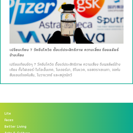
เปรียบเทียบ 7 วัคซีนโควิด ตั้งแต่ประสิทธิภาพ ความเสี่ยง ถึงผลลัพธ์
ข้างเคียง
เปรียบเทียบชัดๆ 7 วัคซีนโควิด ตั้งแต่ประสิทธิภาพ ความเสี่ยง ถึงผลลัพธ์ข้าง
เคียง ทั้งไฟเซอร์-ไบโอเอ็นเทค, โมเดอร์นา, ซิโนแวค, แอสตราเซเนกา, จอห์น
สันแอนด์จอห์นสัน, โนวาแวกซ์ และสปุตนิกวี
Lite
Faces
Better Living