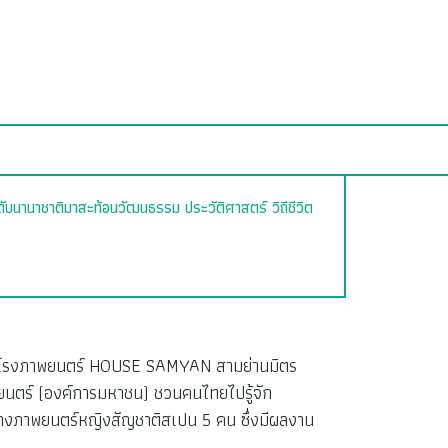
ับนานาชาติมาสะท้อนวัฒนธรรม ประวัติศาสตร์ วิถีชีวิต
รี! ณ โรงภาพยนตร์ HOUSE SAMYAN สามย่านมิตร
ยนตร์ (องค์การมหาชน) ชวนคนไทยไปรู้จัก
้างภาพยนตร์หญิงสัญชาติสเปน 5 คน ซึ่งมีผลงาน