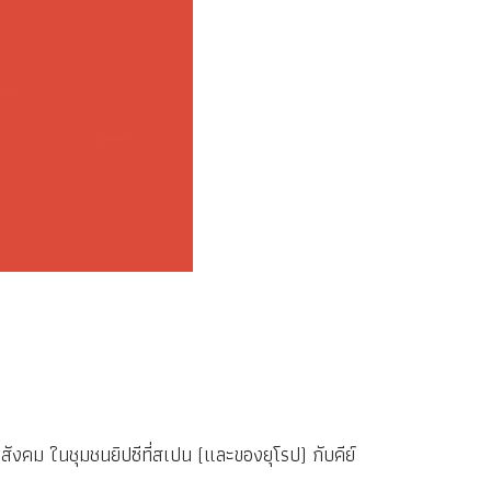
ังคม ในชุมชนยิปซีที่สเปน (และของยุโรป) กับคีย์