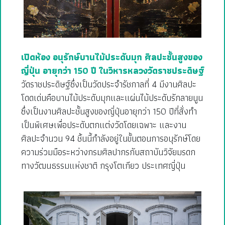
เปิดห้อง อนุรักษ์บานไม้ประดับมุก ศิลปะชั้นสูงของ
ญี่ปุ่น อายุกว่า 150 ปี ในวิหารหลวงวัดราชประดิษฐ์
วัดราชประดิษฐ์ซึ่งเป็นวัดประจำรัชกาลที่ 4 มีงานศิลปะ
โดดเด่นคือบานไม้ประดับมุกและแผ่นไม้ประดับรักลายนูน
ซึ่งเป็นงานศิลปะชั้นสูงของญี่ปุ่นอายุกว่า 150 ปีที่สั่งทำ
เป็นพิเศษเพื่อประดับตกแต่งวัดโดยเฉพาะ และงาน
ศิลปะจำนวน 94 ชิ้นนี้กำลังอยู่ในขั้นตอนการอนุรักษ์โดย
ความร่วมมือระหว่างกรมศิลปากรกับสถาบันวิจัยมรดก
ทางวัฒนธรรมแห่งชาติ กรุงโตเกียว ประเทศญี่ปุ่น