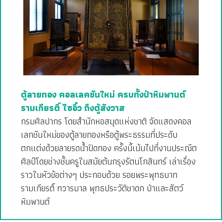
ตู้ลายทอง คอลเลคชันใหม่ ครบทั้งป่าหิมพานต์
รามเกียรติ์ ไซอิ๋ว ถึงตู้สังวาส
กรมศิลปากร โดยสำนักหอสมุดแห่งชาติ จัดแสดงคอล
เลกชันใหม่ของตู้ลายทองหรือตู้พระธรรมที่ประดับ
ตกแต่งด้วยลายรดน้ำปิดทอง ครั้งนี้เน้นไปที่งานประณีต
ศิลป์โดยช่างชั้นครูในสมัยต้นกรุงรัตนโกสินทร์ เล่าเรื่อง
ราวในหัวข้อต่างๆ ประกอบด้วย รอยพระพุทธบาท
รามเกียรติ์ ทวารบาล พุทธประวัติชาดก ป่าและสัตว์
หิมพานต์