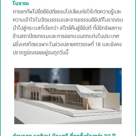
โบราณ
การยกทัพไปยึดอียิปต์ของนโปเลียนก่อให้เกิดความรู้และ
ความเข้าใจในวัฒนธรรมและอารยธรรมอียิปต์โบราณจน
นำไปสู่กระแสที่เรียกว่า สไตล์คืนสู่อียิปต์ ที่มีอิทธิพลทาง
ด้านสถาปัตยกรรมและการออกแบบตกแต่งในประเทศ
ฝรั่งเศสโดยเฉพาะในช่วงปลายศตวรรษที่ 18 และยังคง
ปรากฏร่องรอยอยู่จนทุกวันนี้
ย้อนรอย หอศิลป พีระศรี ที่ถูกทิ้งร้างกว่า 30 ปี