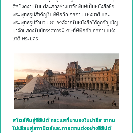
ศิลป์งดงามในแต่ละสกุลช่างมาจัดพิมพ์เป็นหนังสือชื่อ
พระพุทธรูปสำคัญในพิพิธภัณฑสถานแห่งชาติ และ
พระพุทธรูปจำนวน 81 องค์จากในหนังสือได้ถูกอัญเชิญ
มาจัดแสดงในนิทรรศการพิเศษที่พิพิธภัณฑสถานแห่ง
ชาติ พระนคร
สไตล์คืนสู่อียิปต์ กระแสที่มาแรงในปารีส จากน
โปเลียนสู่สถาปัตย์และการตกแต่งอย่างอียิปต์