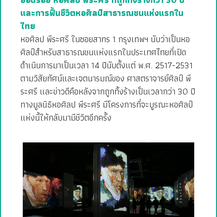
และการฟื้นชีวิตหอศิลป์สาธารณชนแห่งแรกใน
ไทย
หอศิลป พีระศรี ในซอยสาทร 1 กรุงเทพฯ นับว่าเป็นหอ
ศิลป์สำหรับสาธารณชนแห่งแรกในประเทศไทยที่เปิด
ดำเนินการมาเป็นเวลา 14 ปีนับตั้งแต่ พ.ศ. 2517-2531
ตามวิสัยทัศน์และเจตนารมณ์ของ ศาสตราจารย์ศิลป์ พี
ระศรี และข่าวดีคือหลังจากถูกทิ้งร้างเป็นเวลากว่า 30 ปี
ทางมูลนิธิหอศิลป พีระศรี มีโครงการที่จะบูรณะหอศิลป์
แห่งนี้ให้กลับมามีชีวิตอีกครั้ง