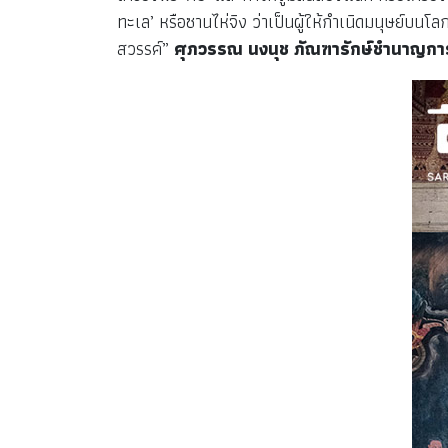
ทะเล’ หรือซานไห่จิง ว่าเป็นผู้ให้กำเนิดมนุษย์บนโ
สวรรค์”
ศุภวรรณ นงนุช ภัณฑารักษ์ชำนาญก