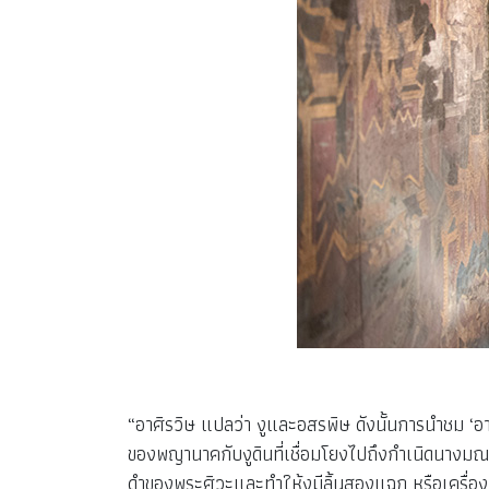
“อาศิรวิษ แปลว่า งูและอสรพิษ ดังนั้นการนำชม ‘อาศ
ของพญานาคกับงูดินที่เชื่อมโยงไปถึงกำเนิดนางมณ
ดำของพระศิวะและทำให้งูมีลิ้นสองแฉก หรือเครื่องถ้ว