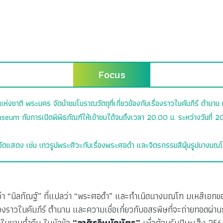
Focus
นแห่งชาติ พระนคร จัดนำชมโบราณวัตถุที่เกี่ยวข้องกับเรื่องราวในคัมภีร์ ตำนาน
seum กับการเปิดพิพิธภัณฑ์ให้เข้าชมได้จนถึงเวลา 20.00 น. ระหว่างวันที่ 
ที่จัดแสดง เช่น เทวรูปพระศิวะกับเรื่องพระศอดำ และจิตรกรรมสีฝุ่นรูปนางมณโฑ
ว่า “นิลกัณฐ์” ที่แปลว่า “พระศอดำ” และกำเนิดนางมณโฑ มเหสีเอกข
ื่องราวในคัมภีร์ ตำนาน และความเชื่อเกี่ยวกับอสรพิษที่จะถ่ายทอด
ในยามค่ำคืน ในหัวข้อ
“อาศิรวิษนักษัตร”
เพื่อต้อนรับปีมะเส็ง 2568