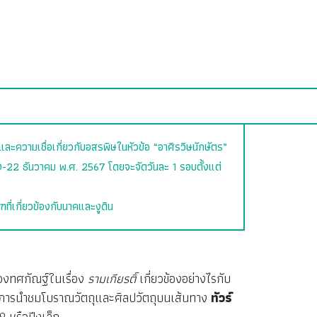
 และความเชื่อเกี่ยวกับอสรพิษในหัวข้อ “อาศิรวิษนักษัตร”
20-22 ธันวาคม พ.ศ. 2567 โดยจะจัดวันละ 1 รอบตั้งแต่
ที่เกี่ยวข้องกับนาคและงูดิน
องทศกัณฐ์ในเรื่อง
รามเกียรติ์
เกี่ยวข้องอย่างไรกับ
ผ่านการนำชมโบราณวัตถุและศิลปวัตถุบนเส้นทาง
ทัวร์
 หรือปีงูเล็ก