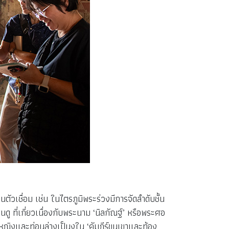
ัวเชื่อม เช่น ในไตรภูมิพระร่วงมีการจัดลำดับชั้น
ที่เกี่ยวเนื่องกับพระนาม ‘นิลกัณฐ์’ หรือพระศอ
้หญิงและท่อนล่างเป็นงูใน ‘คัมภีร์ขุนเขาและท้อง