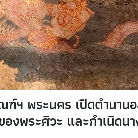
ธภัณฑ์ฯ พระนคร เปิดตำนานอ
องพระศิวะ และกำเนิดน