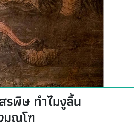
สรพิษ ทำไมงูลิ้น
างมณโฑ