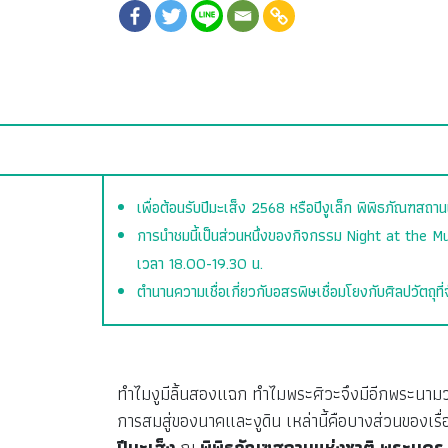
เพื่อต้อนรับปีมะเส็ง 2568 หรือปีงูเล็ก พิพิธภัณฑสถา
การนำชมนี้เป็นส่วนหนึ่งของกิจกรรม Night at the Mu
เวลา 18.00-19.30 น.
ตำนานความเชื่อเกี่ยวกับอสรพิษเชื่อมโยงกับศิลปวัตถุ
ทำไมงูมีลิ้นสองแฉก ทำไมพระศิวะจึงมีอีกพระนาม
การสมสู่ของนาคและงูดิน เหล่านี้คือบางส่วนของเร
ปีมะเส็ง
ณ
พิพิธภัณฑสถานแห่งชาติ พระนคร