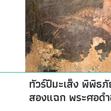
ทัวร์ปีมะเส็ง พิพิ
สองแฉก พระศอดำข