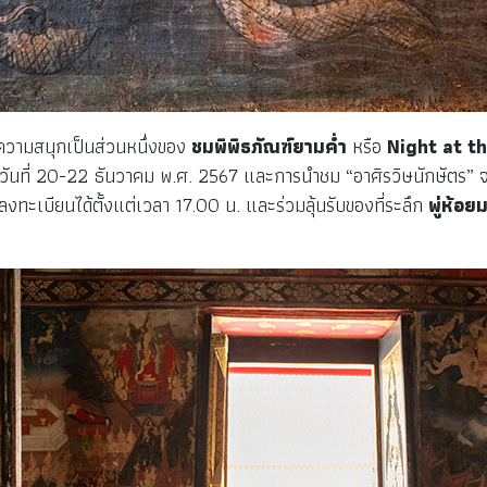
ะความสนุกเป็นส่วนหนึ่งของ
ชมพิพิธภัณฑ์ยามค่ำ
หรือ
Night at t
วันที่ 20-22 ธันวาคม พ.ศ. 2567 และการนำชม “อาศิรวิษนักษัตร” จะ
ถลงทะเบียนได้ตั้งแต่เวลา 17.00 น. และร่วมลุ้นรับของที่ระลึก
พู่ห้อย