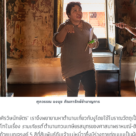
ศุภวรรณ นงนุช ภัณฑารักษ์ชำนาญการ
ิรวิษนักษัตร’ เราจึงพยายามหาตำนานเกี่ยวกับงูโดยใช้โบราณวัตถุเป็นต
โฑในเรื่อง
รามเกียรติ์
ตำนานกวนเกษียรสมุทรของศาสนาพราหมณ์-ฮินดู 
ยเบญจรงค์ 5 สีที่สัมพันธ์กับเจ้าแม่หนี่วาซึ่งมีร่างกายท่อนบนเป็นผู