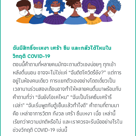
ฉันมีสิทธิ์จะเหงา เศร้า ซึม และกลัวได้ไหมใน
วิกฤติ COVID-19
ตอนนี้คำถามที่หลายคนมักจะถามตัวเองบ่อยๆ ทุกเช้า
หลังตื่นนอน อาจจะไม่ใช่แค่ “ฉันติดโควิดรึยัง?” แต่การ
อยู่ในห้องคนเดียว การแยกตัวเองอย่างโดดเดี่ยวเป็น
เวลานานร่วมสองเดือนอาจทำให้หลายคนตื่นมาพร้อมกับ
คำถามที่ว่า “ฉันยังโอเคไหม” “ฉันเป็นโรคซึมเศร้ารึ
เปล่า” “ฉันเริ่มพูดกับตู้เย็นแล้วทำไงดี” คำถามที่ตามมา
คือ เหล่าอาการวิตก กังวล เศร้า ซึมเหงา เบื่อ เหล่านี้
เรียกว่าความปกติหรือไม่ และเราควรจะรับมืออย่างไรใน
ช่วงวิกฤติ COVID-19 เช่นนี้